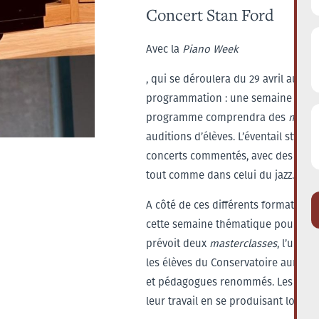
Concert Stan Ford
Avec la
Piano Week
, qui se déroulera du 29 avril au 5 
programmation : une semaine théma
programme comprendra des
maste
auditions d’élèves. L’éventail stylis
concerts commentés, avec des incur
tout comme dans celui du jazz.
A côté de ces différents formats de 
cette semaine thématique poursuit 
prévoit deux
masterclasses
, l’une a
les élèves du Conservatoire auront l
et pédagogues renommés. Les élèves
leur travail en se produisant lors d