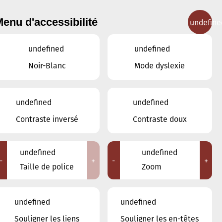
enu d'accessibilité
undefine
IGNEMENT MUSICAL
CONCERTS
CONTACT
undefined
undefined
Noir-Blanc
Mode dyslexie
undefined
undefined
Contraste inversé
Contraste doux
undefined
undefined
-
+
-
+
Taille de police
Zoom
a Ville d'Esch/Alzette
undefined
undefined
Souligner les liens
Souligner les en-têtes