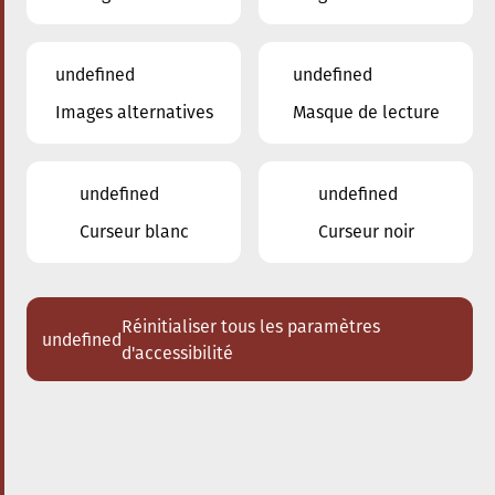
undefined
undefined
ajouter à iCal
partager le concert
Images alternatives
Masque de lecture
27.01.2024
16:00
à
undefined
undefined
Conservatoire de Musique de la Ville d'Esch/Alzette
Curseur blanc
Curseur noir
Schlappeconcert –
D’Bréimer
Stadmusikanten
Réinitialiser tous les paramètres
undefined
d'accessibilité
De Schlappeconcert e Concert fir Familljen a Lëtzebuerger
Sprooch, entworf an presentéiert vun Enseignantë vum
Conservatoire.
Romain Gross (Klarinett)