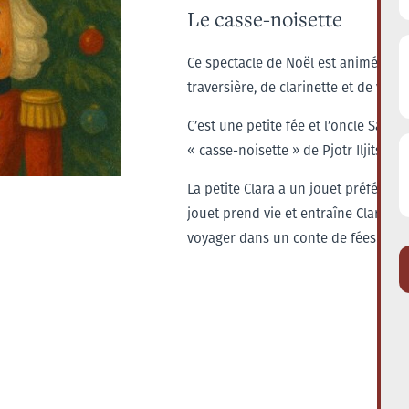
Le casse-noisette
Ce spectacle de Noël est animé par 
traversière, de clarinette et de viol
C’est une petite fée et l’oncle Sam d
« casse-noisette » de Pjotr Iljitsch 
La petite Clara a un jouet préféré : 
jouet prend vie et entraîne Clara 
voyager dans un conte de fées mêl