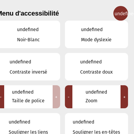
enu d'accessibilité
undefine
IGNEMENT MUSICAL
CONCERTS
CONTACT
undefined
undefined
Noir-Blanc
Mode dyslexie
undefined
undefined
Contraste inversé
Contraste doux
undefined
undefined
-
+
-
+
Taille de police
Zoom
a Ville d'Esch/Alzette
undefined
undefined
Noël
Souligner les liens
Souligner les en-têtes