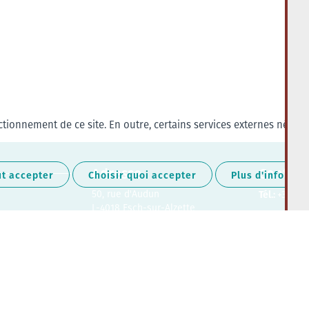
tionnement de ce site. En outre, certains services externes nécess
Adresse
Contact
ut accepter
Choisir quoi accepter
Plus d'informat
50, rue d'Audun
Tél.:
+352 27
L-4018 Esch-sur-Alzette
Retrouvez-nous sur les médias soc