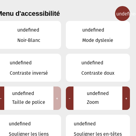
enu d'accessibilité
undefine
IGNEMENT MUSICAL
CONCERTS
CONTACT
undefined
undefined
Noir-Blanc
Mode dyslexie
Lieux
undefined
undefined
Tous
Contraste inversé
Contraste doux
Ariston
Brasserie Schmëdd Ellergronn
Conservatoire de Musique de la Ville
undefined
undefined
d'Esch/Alzette
-
+
-
+
Taille de police
Zoom
Eglise décanale St. Joseph / Esch
Escher Theater - Esch-sur-Alzette
Maison des Arts et des Etudiants
undefined
undefined
Restaurant FeVi Bosque
Souligner les liens
Souligner les en-têtes