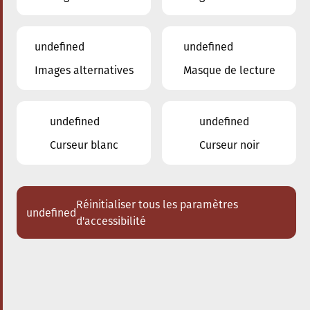
undefined
undefined
Images alternatives
Masque de lecture
undefined
undefined
Curseur blanc
Curseur noir
Réinitialiser tous les paramètres
undefined
d'accessibilité
Nos enseignants
Druart Lina
Moulin Grégory
Trezegnies David