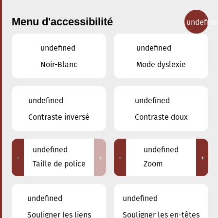
Menu d'accessibilité
undefine
undefined
undefined
Nos cours
Noir-Blanc
Mode dyslexie
undefined
undefined
Contraste inversé
Contraste doux
Accompagnement
undefined
undefined
-
+
-
+
Taille de police
Zoom
Retour
undefined
undefined
Souligner les liens
Souligner les en-têtes