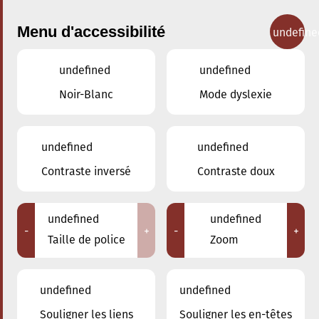
Menu d'accessibilité
undefine
undefined
undefined
Nos cours
Noir-Blanc
Mode dyslexie
undefined
undefined
Contraste inversé
Contraste doux
Accordéon
undefined
undefined
-
+
-
+
Taille de police
Zoom
Retour
undefined
undefined
Souligner les liens
Souligner les en-têtes