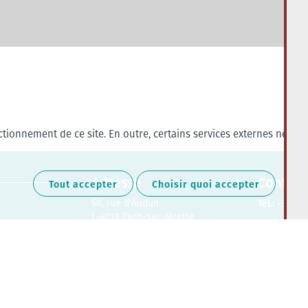
tionnement de ce site. En outre, certains services externes nécess
Adresse
Contact
Tout accepter
Choisir quoi accepter
50, rue d'Audun
Tél.:
+352 27
L-4018 Esch-sur-Alzette
Retrouvez-nous sur les médias soc