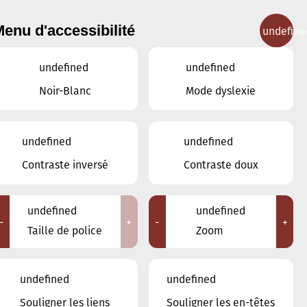
enu d'accessibilité
undefine
IGNEMENT MUSICAL
CONCERTS
CONTACT
undefined
undefined
Noir-Blanc
Mode dyslexie
undefined
undefined
Contraste inversé
Contraste doux
undefined
undefined
-
+
-
+
Taille de police
Zoom
Nos enseignants
undefined
undefined
Souligner les liens
Souligner les en-têtes