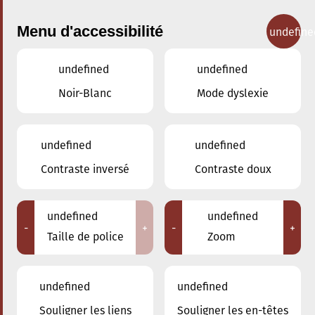
Menu d'accessibilité
undefine
undefined
undefined
Nos cours
Noir-Blanc
Mode dyslexie
undefined
undefined
Contraste inversé
Contraste doux
Ensemble à cordes
undefined
undefined
-
+
-
+
Taille de police
Zoom
Retour
undefined
undefined
Souligner les liens
Souligner les en-têtes