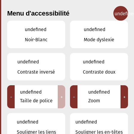
Menu d'accessibilité
undefine
undefined
undefined
Nos cours
Noir-Blanc
Mode dyslexie
undefined
undefined
Contraste inversé
Contraste doux
Ensemble à vents
undefined
undefined
-
+
-
+
Taille de police
Zoom
Retour
undefined
undefined
Souligner les liens
Souligner les en-têtes