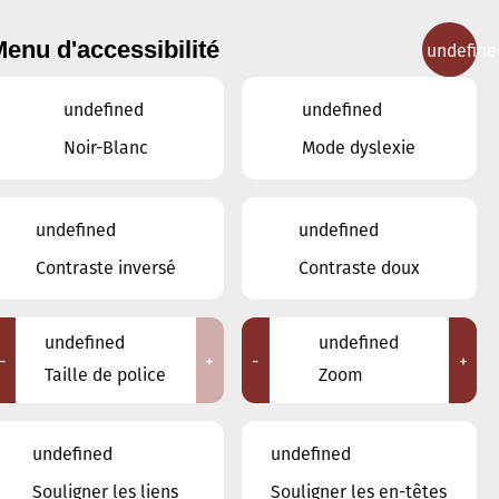
enu d'accessibilité
undefine
IGNEMENT MUSICAL
CONCERTS
CONTACT
undefined
undefined
Noir-Blanc
Mode dyslexie
undefined
undefined
Contraste inversé
Contraste doux
undefined
undefined
-
+
-
+
Taille de police
Zoom
Nos enseignants
undefined
undefined
Kauffmann Nadine
Quintus Jessica
Souligner les liens
Souligner les en-têtes