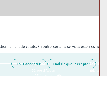
tionnement de ce site. En outre, certains services externes nécess
Adresse
Contact
Tout accepter
Choisir quoi accepter
50, rue d'Audun
Tél.:
+352 27
L-4018 Esch-sur-Alzette
Retrouvez-nous sur les médias soc