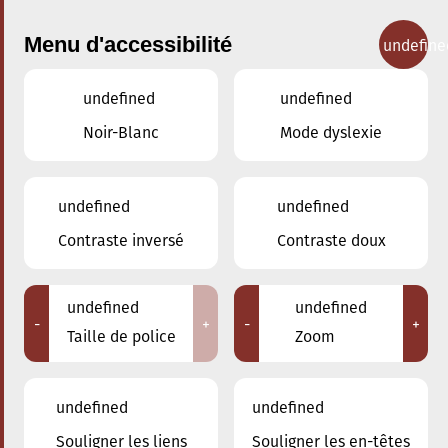
Menu d'accessibilité
undefine
undefined
undefined
Nos cours
Noir-Blanc
Mode dyslexie
undefined
undefined
Contraste inversé
Contraste doux
Flûte à bec
undefined
undefined
-
+
-
+
Taille de police
Zoom
Retour
undefined
undefined
Souligner les liens
Souligner les en-têtes