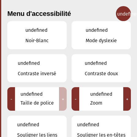
Menu d'accessibilité
undefine
undefined
undefined
Nos cours
Noir-Blanc
Mode dyslexie
undefined
undefined
Contraste inversé
Contraste doux
Formation musicale jazz
undefined
undefined
-
+
-
+
Taille de police
Zoom
Retour
undefined
undefined
Souligner les liens
Souligner les en-têtes