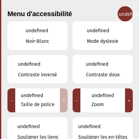
Menu d'accessibilité
undefine
undefined
undefined
Nos cours
Noir-Blanc
Mode dyslexie
undefined
undefined
Contraste inversé
Contraste doux
Histoire de la danse
undefined
undefined
-
+
-
+
Taille de police
Zoom
Retour
undefined
undefined
Souligner les liens
Souligner les en-têtes