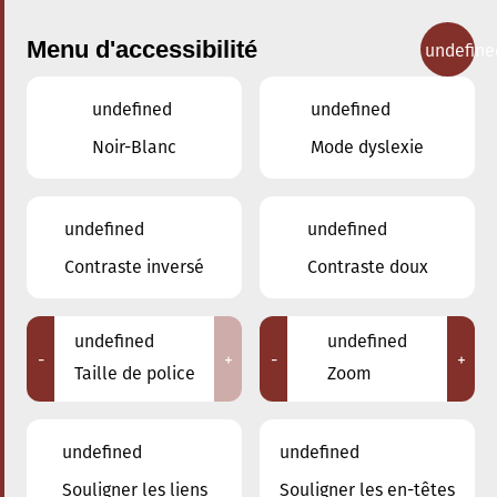
Menu d'accessibilité
undefine
undefined
undefined
Nos cours
Noir-Blanc
Mode dyslexie
undefined
undefined
Contraste inversé
Contraste doux
Lecture-déchiffrage
cordes
undefined
undefined
-
+
-
+
Taille de police
Zoom
Retour
undefined
undefined
Souligner les liens
Souligner les en-têtes