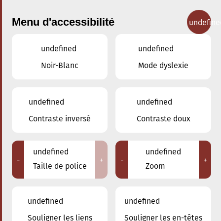
Menu d'accessibilité
undefine
undefined
undefined
Nos cours
Noir-Blanc
Mode dyslexie
undefined
undefined
Contraste inversé
Contraste doux
Mandoline baroque
undefined
undefined
-
+
-
+
Taille de police
Zoom
Retour
undefined
undefined
Souligner les liens
Souligner les en-têtes