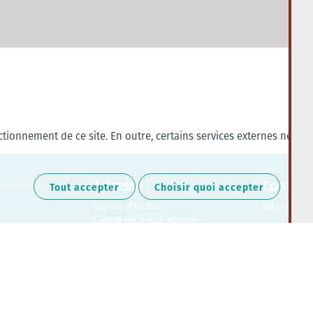
tionnement de ce site. En outre, certains services externes nécess
Adresse
Contact
Tout accepter
Choisir quoi accepter
50, rue d'Audun
Tél.:
+352 27
L-4018 Esch-sur-Alzette
Retrouvez-nous sur les médias soc