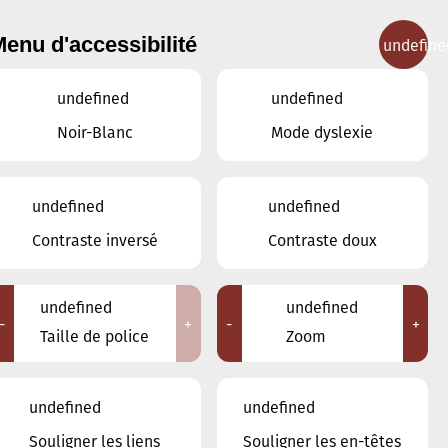
enu d'accessibilité
undefine
IGNEMENT MUSICAL
CONCERTS
CONTACT
undefined
undefined
Noir-Blanc
Mode dyslexie
undefined
undefined
Contraste inversé
Contraste doux
undefined
undefined
-
+
-
+
Taille de police
Zoom
Nos enseignants
undefined
undefined
Breisch Paul
Duprel Stefanie
Souligner les liens
Souligner les en-têtes