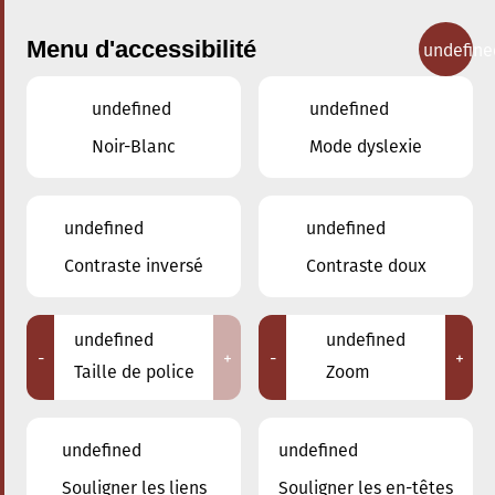
Menu d'accessibilité
undefine
undefined
undefined
Nos cours
Noir-Blanc
Mode dyslexie
undefined
undefined
Contraste inversé
Contraste doux
Trompette
undefined
undefined
-
+
-
+
Taille de police
Zoom
Retour
undefined
undefined
Souligner les liens
Souligner les en-têtes