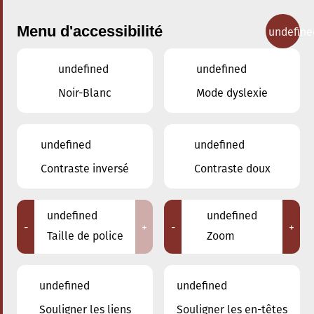
Menu d'accessibilité
undefine
undefined
undefined
Nos cours
Noir-Blanc
Mode dyslexie
undefined
undefined
Contraste inversé
Contraste doux
Viole de gambe dessus
undefined
undefined
-
+
-
+
Taille de police
Zoom
Retour
undefined
undefined
Souligner les liens
Souligner les en-têtes