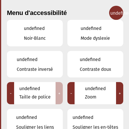
Menu d'accessibilité
undefine
undefined
undefined
INSCRIPTIONS
Noir-Blanc
Mode dyslexie
2026-2027
undefined
undefined
Contraste inversé
Contraste doux
Nouvel élève
undefined
undefined
Pour toute personne non inscrite au Conservatoire
-
+
-
+
Taille de police
Zoom
en 2025/2026, les inscriptions seront reçues au
du 15 au 20 juin 2026.
Conservatoire les
undefined
undefined
Attention: La prise de rendez-vous pour la 1ère
inscription est indispensable, soit en ligne en suivant
Souligner les liens
Souligner les en-têtes