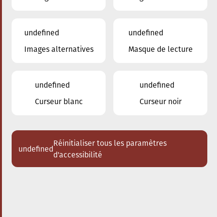
undefined
undefined
Images alternatives
Masque de lecture
undefined
undefined
Curseur blanc
Curseur noir
Adresse
50, rue d'Audun
Réinitialiser tous les paramètres
L-4018 Esch-sur-Alzette
undefined
d'accessibilité
Contact
Tél.:
+352 2754 9725
Certains cookies sont nécessaires au fonctionnement de ce