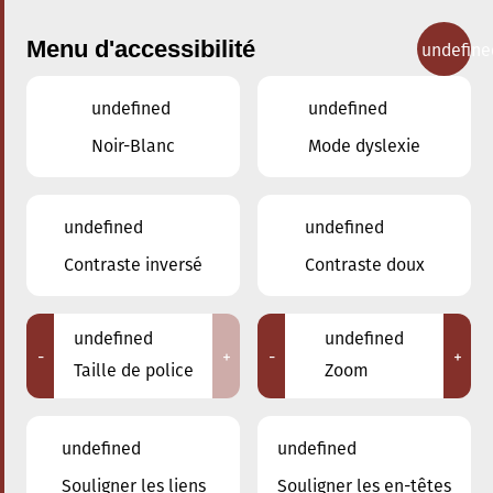
Menu d'accessibilité
undefine
undefined
undefined
Les vidéos des
Noir-Blanc
Mode dyslexie
Ensembles du
Conservatoire
undefined
undefined
Contraste inversé
Contraste doux
Le Conservatoire compte un grand nombre d’Ensembles.
Retrouvez
ici
leurs vidéos:
undefined
undefined
-
+
-
+
Taille de police
Zoom
undefined
undefined
Souligner les liens
Souligner les en-têtes