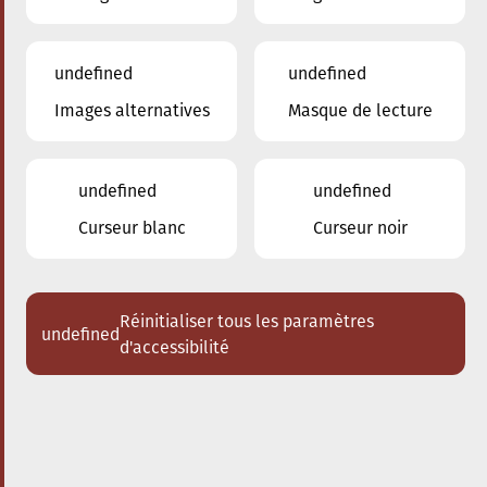
undefined
undefined
Images alternatives
Masque de lecture
17.05.2024
19:30
à
Conservatoire de Musique de la Ville
d'Esch/Alzette
undefined
undefined
Jazz Jam Session
Curseur blanc
Curseur noir
Réinitialiser tous les paramètres
undefined
d'accessibilité