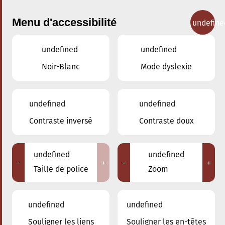
Menu d'accessibilité
undefine
undefined
undefined
Concerts
Noir-Blanc
Mode dyslexie
undefined
undefined
Contraste inversé
Contraste doux
undefined
undefined
-
+
-
+
Taille de police
Zoom
undefined
undefined
Souligner les liens
Souligner les en-têtes