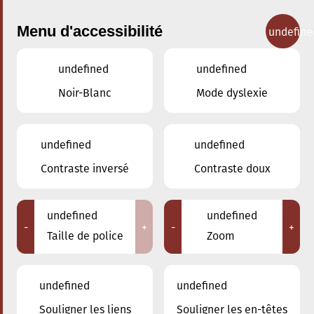
Menu d'accessibilité
undefine
undefined
undefined
Concerts
Noir-Blanc
Mode dyslexie
undefined
undefined
Contraste inversé
Contraste doux
undefined
undefined
-
+
-
+
Taille de police
Zoom
undefined
undefined
Souligner les liens
Souligner les en-têtes