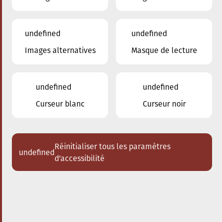
undefined
undefined
Images alternatives
Masque de lecture
24.05.2024
20:00
à
Ariston
Les Enseignants du
undefined
undefined
Conservatoire
Curseur blanc
Curseur noir
Jazz
Acheter des tickets
Réinitialiser tous les paramètres
undefined
d'accessibilité