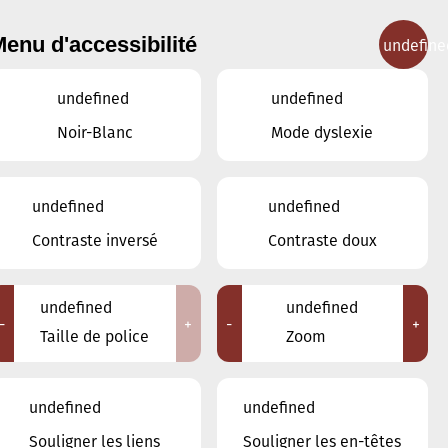
enu d'accessibilité
undefine
IGNEMENT MUSICAL
CONCERTS
CONTACT
undefined
undefined
Noir-Blanc
Mode dyslexie
Lieux
undefined
undefined
Tous
Contraste inversé
Contraste doux
Ariston
Brasserie Schmëdd Ellergronn
Conservatoire de Musique de la Ville
undefined
undefined
d'Esch/Alzette
-
+
-
+
Taille de police
Zoom
Eglise décanale St. Joseph / Esch
Escher Theater - Esch-sur-Alzette
Maison des Arts et des Etudiants
undefined
undefined
Restaurant FeVi Bosque
Souligner les liens
Souligner les en-têtes