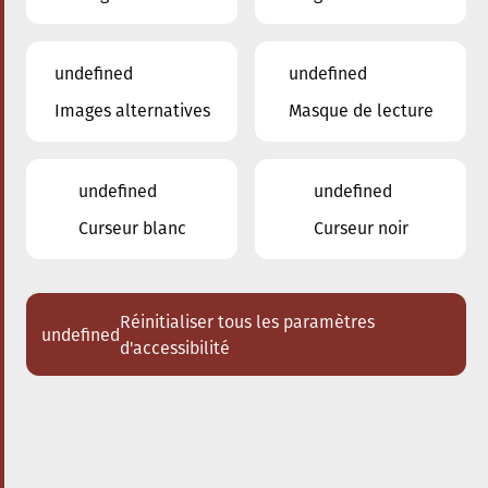
undefined
undefined
Images alternatives
Masque de lecture
11.05.2024
20:00
à
Conservatoire de Musique de la Ville
d'Esch/Alzette
undefined
undefined
Percussion in Concert
Curseur blanc
Curseur noir
Acheter des tickets
Réinitialiser tous les paramètres
undefined
d'accessibilité