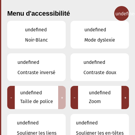
Menu d'accessibilité
undefine
undefined
undefined
Concerts
Noir-Blanc
Mode dyslexie
undefined
undefined
Contraste inversé
Contraste doux
undefined
undefined
-
+
-
+
Taille de police
Zoom
undefined
undefined
Souligner les liens
Souligner les en-têtes