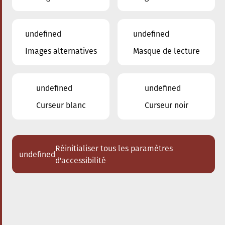
undefined
undefined
Images alternatives
Masque de lecture
27.04.2024
16:00
à
Conservatoire de Musique de la Ville
d'Esch/Alzette
undefined
undefined
Schlappeconcert- Dem
Curseur blanc
Curseur noir
Uri seng verzaubert
Klezmerklarinett
Réinitialiser tous les paramètres
undefined
Acheter des tickets
d'accessibilité