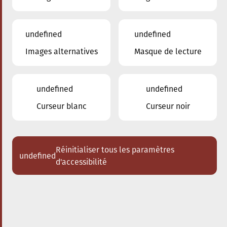
undefined
undefined
Images alternatives
Masque de lecture
27.04.2024
16:00
à
Conservatoire de Musique de la Ville
d'Esch/Alzette
undefined
undefined
Schlappeconcert- Dem
Curseur blanc
Curseur noir
Uri seng verzaubert
Klezmerklarinett
Réinitialiser tous les paramètres
undefined
Acheter des tickets
d'accessibilité