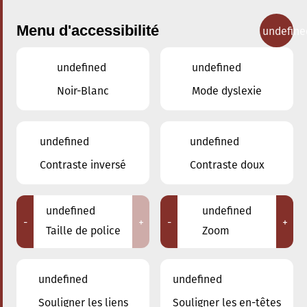
Menu d'accessibilité
undefine
undefined
undefined
Concerts
Noir-Blanc
Mode dyslexie
undefined
undefined
Contraste inversé
Contraste doux
undefined
undefined
-
+
-
+
Taille de police
Zoom
undefined
undefined
Souligner les liens
Souligner les en-têtes