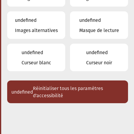
undefined
undefined
Images alternatives
Masque de lecture
16.04.2024
20:00
à
Conservatoire de Musique de la Ville
d'Esch/Alzette
undefined
undefined
Orchestre d'harmonie du
Curseur blanc
Curseur noir
Conservatoire
Miniblowers au Centre culturel de
Huncherange
Réinitialiser tous les paramètres
undefined
d'accessibilité