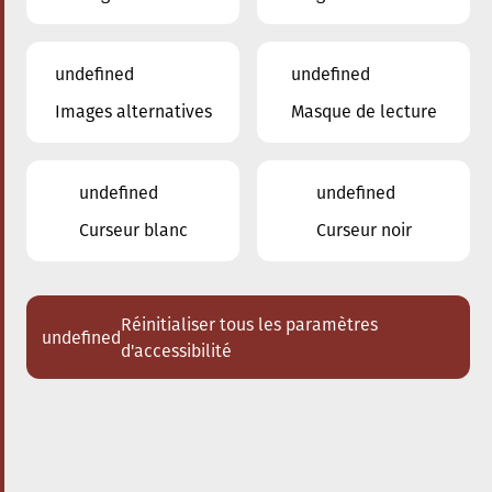
undefined
undefined
Images alternatives
Masque de lecture
27.04.2024
16:00
à
Conservatoire de Musique de la Ville
d'Esch/Alzette
undefined
undefined
Schlappeconcert- Dem
Curseur blanc
Curseur noir
Uri seng verzaubert
Klezmerklarinett
Réinitialiser tous les paramètres
undefined
Acheter des tickets
d'accessibilité