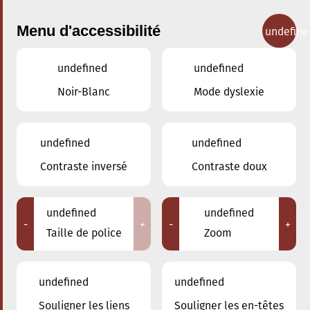
Menu d'accessibilité
undefine
undefined
undefined
Concerts
Noir-Blanc
Mode dyslexie
undefined
undefined
Contraste inversé
Contraste doux
undefined
undefined
-
+
-
+
Taille de police
Zoom
undefined
undefined
Souligner les liens
Souligner les en-têtes