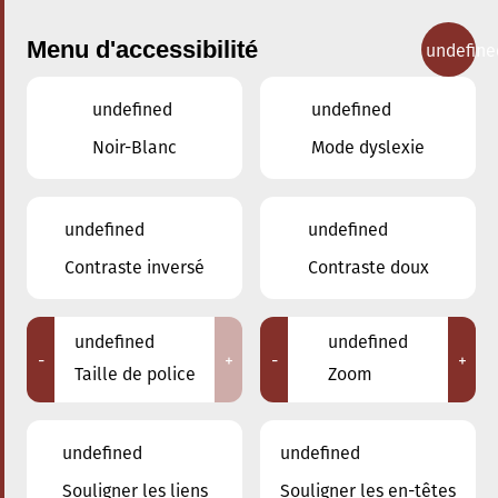
Menu d'accessibilité
undefine
undefined
undefined
Concerts
Noir-Blanc
Mode dyslexie
undefined
undefined
Contraste inversé
Contraste doux
undefined
undefined
-
+
-
+
Taille de police
Zoom
undefined
undefined
Souligner les liens
Souligner les en-têtes