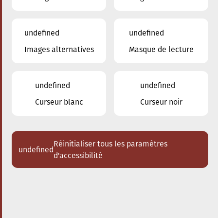
undefined
undefined
Images alternatives
Masque de lecture
27.04.2024
16:00
à
Conservatoire de Musique de la Ville
d'Esch/Alzette
undefined
undefined
Schlappeconcert- Dem
Curseur blanc
Curseur noir
Uri seng verzaubert
Klezmerklarinett
Réinitialiser tous les paramètres
undefined
Acheter des tickets
d'accessibilité