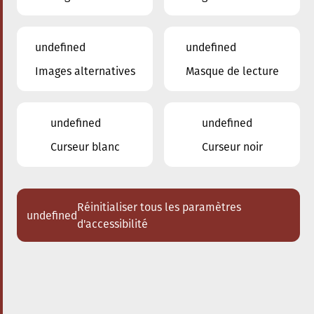
undefined
undefined
Images alternatives
Masque de lecture
02.03.2024
20:00
à
Conservatoire de Musique de la Ville
d'Esch/Alzette
undefined
undefined
Amarcord
Curseur blanc
Curseur noir
Acheter des tickets
Réinitialiser tous les paramètres
undefined
d'accessibilité