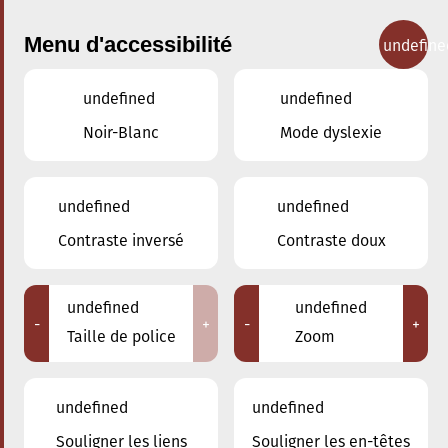
Menu d'accessibilité
undefine
undefined
undefined
Concerts
Noir-Blanc
Mode dyslexie
undefined
undefined
Contraste inversé
Contraste doux
undefined
undefined
-
+
-
+
Taille de police
Zoom
undefined
undefined
Souligner les liens
Souligner les en-têtes