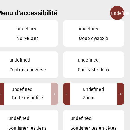
enu d'accessibilité
undefine
IGNEMENT MUSICAL
CONCERTS
CONTACT
undefined
undefined
Noir-Blanc
Mode dyslexie
Lieux
undefined
undefined
Tous
Contraste inversé
Contraste doux
Ariston
Brasserie Schmëdd Ellergronn
Conservatoire de Musique de la Ville
undefined
undefined
d'Esch/Alzette
-
+
-
+
Taille de police
Zoom
Eglise décanale St. Joseph / Esch
Escher Theater - Esch-sur-Alzette
Maison des Arts et des Etudiants
undefined
undefined
Restaurant FeVi Bosque
Souligner les liens
Souligner les en-têtes