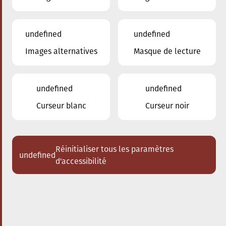
undefined
undefined
Images alternatives
Masque de lecture
21.05.2023
10:00
à
Conservatoire de Musique de la Ville
d'Esch/Alzette
undefined
undefined
Portes ouvertes
Curseur blanc
Curseur noir
Conservatoire de Musique d'Esch-
sur-Alzette
Réinitialiser tous les paramètres
undefined
d'accessibilité