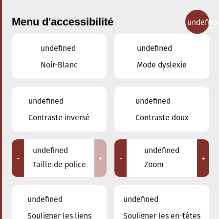
Menu d'accessibilité
undefine
undefined
undefined
Concerts
Noir-Blanc
Mode dyslexie
undefined
undefined
Contraste inversé
Contraste doux
undefined
undefined
-
+
-
+
Taille de police
Zoom
undefined
undefined
Souligner les liens
Souligner les en-têtes