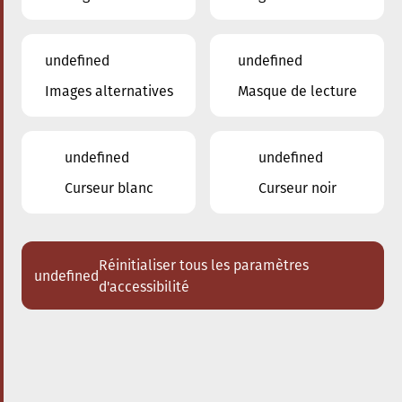
undefined
undefined
Images alternatives
Masque de lecture
28.04.2023
20:00
à
Conservatoire de Musique de la Ville
d'Esch/Alzette
undefined
undefined
A.R. El Bacha
Curseur blanc
Curseur noir
Récital de piano
Acheter des tickets
Réinitialiser tous les paramètres
undefined
d'accessibilité