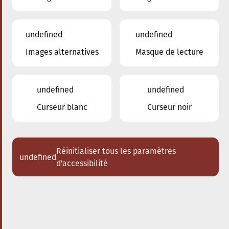
undefined
undefined
Images alternatives
Masque de lecture
08.09.2023
Conservatoire de Musique de la Ville
d'Esch/Alzette
undefined
undefined
Inscriptions 2023/2024
Curseur blanc
Curseur noir
Réinitialiser tous les paramètres
undefined
d'accessibilité