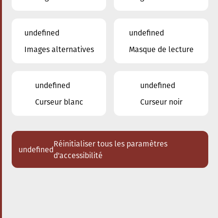
undefined
undefined
Images alternatives
Masque de lecture
21.04.2023
19:30
à
Conservatoire de Musique de la Ville
d'Esch/Alzette
undefined
undefined
Jazz Jam Session
Curseur blanc
Curseur noir
Réinitialiser tous les paramètres
undefined
d'accessibilité