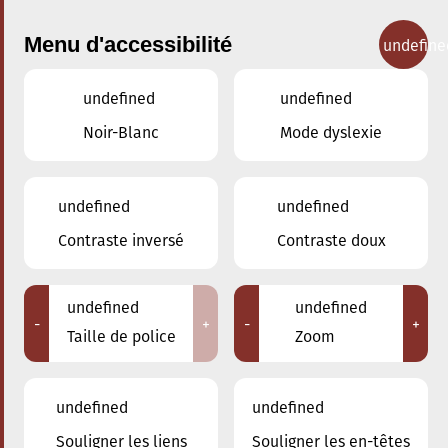
Menu d'accessibilité
undefine
undefined
undefined
Concerts
Noir-Blanc
Mode dyslexie
undefined
undefined
Contraste inversé
Contraste doux
undefined
undefined
-
+
-
+
Taille de police
Zoom
undefined
undefined
Souligner les liens
Souligner les en-têtes