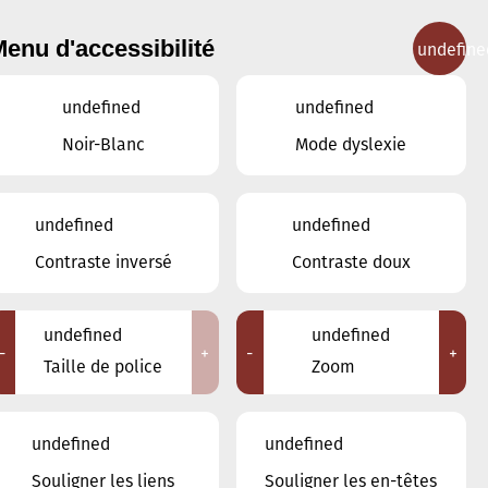
enu d'accessibilité
undefine
IGNEMENT MUSICAL
CONCERTS
CONTACT
undefined
undefined
Noir-Blanc
Mode dyslexie
Lieux
undefined
undefined
Tous
Contraste inversé
Contraste doux
Ariston
Brasserie Schmëdd Ellergronn
Conservatoire de Musique de la Ville
undefined
undefined
d'Esch/Alzette
-
+
-
+
Taille de police
Zoom
Eglise décanale St. Joseph / Esch
Escher Theater - Esch-sur-Alzette
Maison des Arts et des Etudiants
undefined
undefined
Restaurant FeVi Bosque
Souligner les liens
Souligner les en-têtes