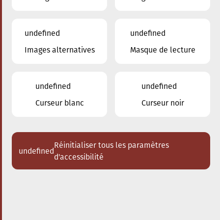
undefined
undefined
Images alternatives
Masque de lecture
10.02.2024
20:00
à
Conservatoire de Musique de la Ville
d'Esch/Alzette
undefined
undefined
Ensemble THEIA
Curseur blanc
Curseur noir
Acheter des tickets
Réinitialiser tous les paramètres
undefined
d'accessibilité