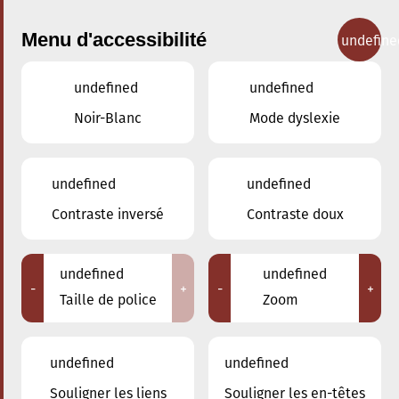
Menu d'accessibilité
undefine
undefined
undefined
Concerts
Noir-Blanc
Mode dyslexie
undefined
undefined
Contraste inversé
Contraste doux
undefined
undefined
-
+
-
+
Taille de police
Zoom
undefined
undefined
Souligner les liens
Souligner les en-têtes