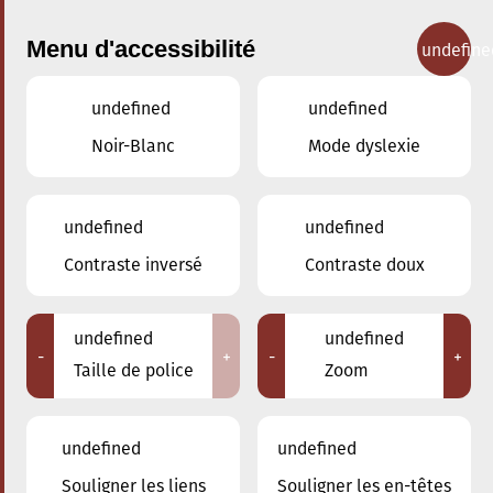
Menu d'accessibilité
undefine
undefined
undefined
Concerts
Noir-Blanc
Mode dyslexie
undefined
undefined
Contraste inversé
Contraste doux
undefined
undefined
-
+
-
+
Taille de police
Zoom
undefined
undefined
Souligner les liens
Souligner les en-têtes