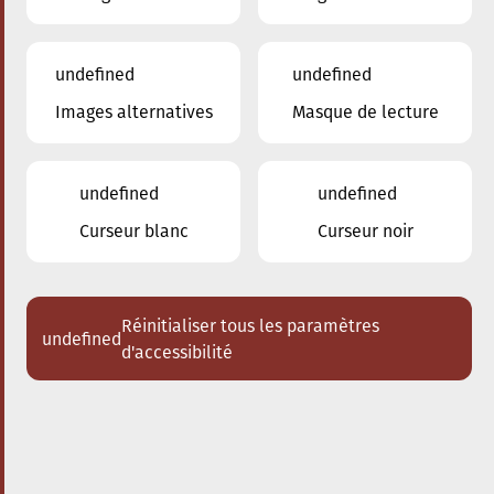
undefined
undefined
Images alternatives
Masque de lecture
10.02.2024
20:00
à
Conservatoire de Musique de la Ville
d'Esch/Alzette
undefined
undefined
Ensemble THEIA
Curseur blanc
Curseur noir
Acheter des tickets
Réinitialiser tous les paramètres
undefined
d'accessibilité