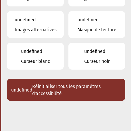
undefined
undefined
Images alternatives
Masque de lecture
28.01.2023
20:00
à
Conservatoire de Musique de la Ville
d'Esch/Alzette
undefined
undefined
United Horns
Curseur blanc
Curseur noir
Acheter des tickets
Réinitialiser tous les paramètres
undefined
d'accessibilité